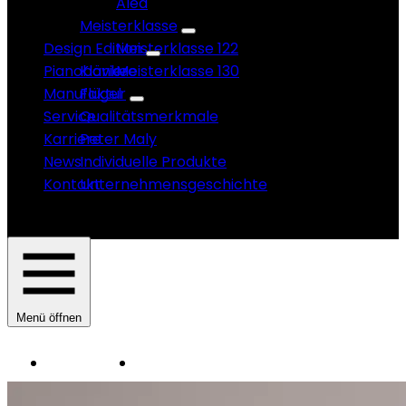
Alea
Meisterklasse
Design Edition
Meisterklasse 122
Pianobänke
Klaviere
Meisterklasse 130
Manufaktur
Flügel
Service
Qualitätsmerkmale
Karriere
Peter Maly
News
Individuelle Produkte
Kontakt
Unternehmensgeschichte
Menü öffnen
Instrumente
Manufaktur
HAUPTNAVIGATION
SAUTER